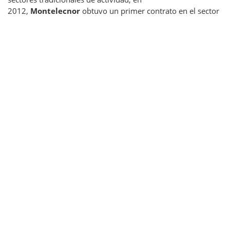
2012,
Montelecnor
obtuvo un primer contrato en el sector
de mantenimiento de alumbrado público, ámbito en el que
el
Grupo Elecnor
ha adquirido un fuerte grado de
especialización y desarrollo en mercados como el español y
el chileno. El cliente es la Intendencia Municipal de
Montevideo. Entre otras
prestaciones
cabe destacar:
Asistencia técnica
Apoyo a la gestión
Operación de la red
Mantenimiento de instalaciones y equipos
Trabajos en tensión
Gestión de clientes