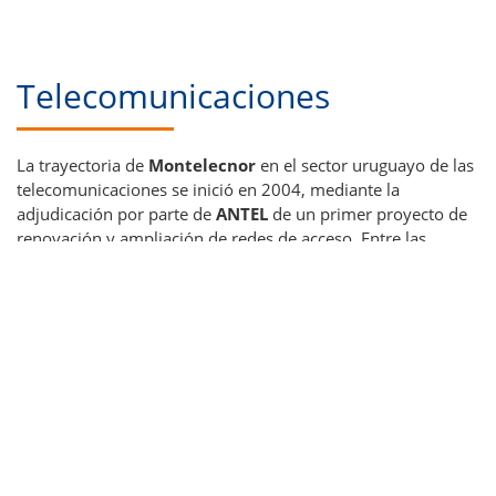
Telecomunicaciones
La trayectoria de
Montelecnor
en el sector uruguayo de las
telecomunicaciones se inició en 2004, mediante la
adjudicación por parte de
ANTEL
de un primer proyecto de
renovación y ampliación de redes de acceso. Entre las
realizaciones más recientes cabe destacar el tendido de red
de fibra óptica en las principales ciudades de los
departamentos de Salto y Artigas, con una población
beneficiada estimada en 200.000 habitantes, también para
ANTEL.
Un
conjunto integral de servicios
que se realizan para los
siguientes tipos de proyectos:
Redes de telefonía básica.
Estaciones base y modos para telefonía móvil, GSM